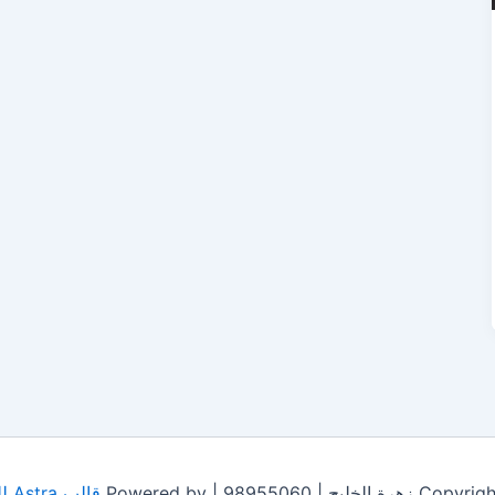
ج | 98955060 | Powered by
قالب Astra للووردبريس