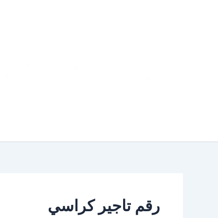
خطي
لى
لمحتوى
رقم تاجير كراسي