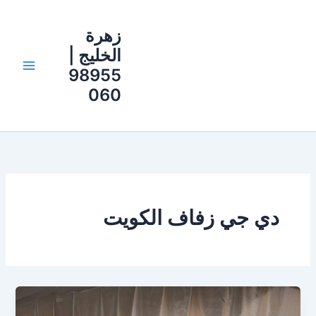
خطي
لى
زهرة
لمحتوى
الخليج |
98955
060
دي جي زفاف الكويت