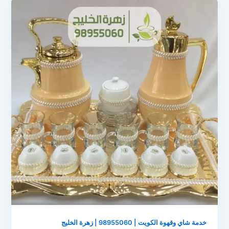
خدمة شاي وقهوة الكويت | 98955060 | زهرة الخليج