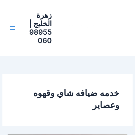
خطي
لى
زهرة
لمحتوى
الخليج |
98955
060
خدمه ضيافه شاي وقهوه
وعصاير