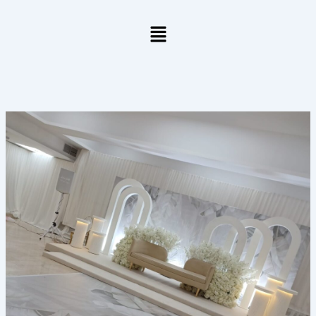
خطي
لى
لمحتوى