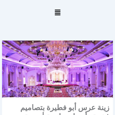
خطي
لى
لمحتوى
زينة عرس أبو فطيرة بتصاميم