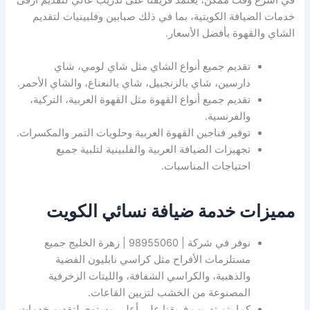
في أسرع وقت ممكن، يعتمد فريقنا على تدريب عالي لتقديم أرقى
خدمات الضيافة الكويتية، بما في ذلك صبابين وفلبينيات لتقديم
الشاي والقهوة بأفضل الأسعار.
تقديم جميع أنواع الشاي مثل شاي لومي، شاي
دارسين، شاي بالزنجبيل، شاي بالنعناع، والشاي الأحمر.
تقديم جميع أنواع القهوة مثل القهوة العربية، التركية،
والفرنسية.
توفير فناجين القهوة العربية وحلويات التمر والمكسرات.
تجهيزات الضيافة العربية والفلبينية لتلبية جميع
احتياجات المناسبات.
مميزات خدمة ضيافة نسائي الكويت
نوفر في شركة | 98955060 | زهرة الخليج جميع
مستلزمات الأفراح مثل كراسي نابليون الفضية
والذهبية، والكراسي الشفافة، والليتات الزخرفية
المصنوعة من الخشب لتزيين القاعات.
كما يتم تدريب فريقنا على أعلى مستوى لتقديم خدمات