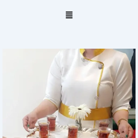
خطي
لى
لمحتوى