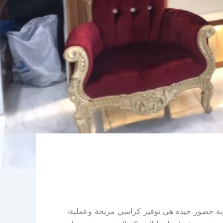
جربة حضور جيدة هي توفير كراسي مريحة وعملية،