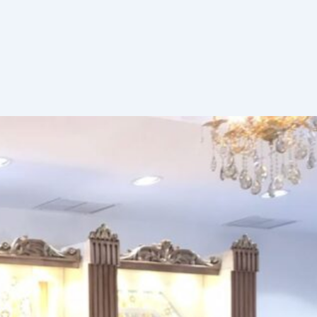
خطي
لى
لمحتوى