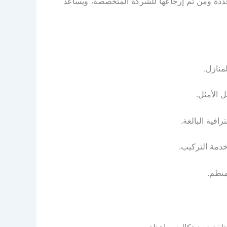
 محددة ومن ثم إرجاعها للشركة المتخصصة، ويساعد
منازل.
 الأمثل.
افية البالغة.
خدمة التركيب.
منظم.
تلفة دون تكاليف باهظة.