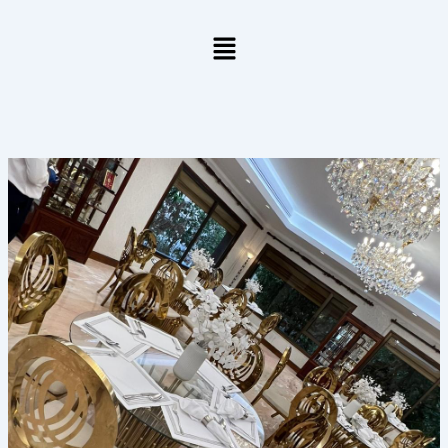
خطي
لى
لمحتوى